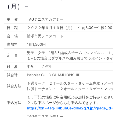
（月）－
主 催
TAGテニスアカデミー
日 程
２０２２年９月１９日（月） 午前8:00〜午後2:00
会 場
浦添市民テニスコート
参加料
1組1,500円
男子・女子 1組3人編成８チーム（シングルス：１、
定 員
１−１の場合はダブルスを組み替えて５ポイントタイ
対 象
中学１、２年生
試合球
Babolat GOLD CHAMPIONSHIP
予選リーグ ２オールスタート６ゲーム先取（ノーア
試合方法
決勝トーナメント ２オールスタート６ゲームマッチ
１．下記の場所に申込用紙と参加料をご持参ください
申込方法
２．以下のページからもお申込みできます。
https://xn--tag-li4bub0e7dl6a2q7l.jp/?page_id=5
TAGテニスアカデミー