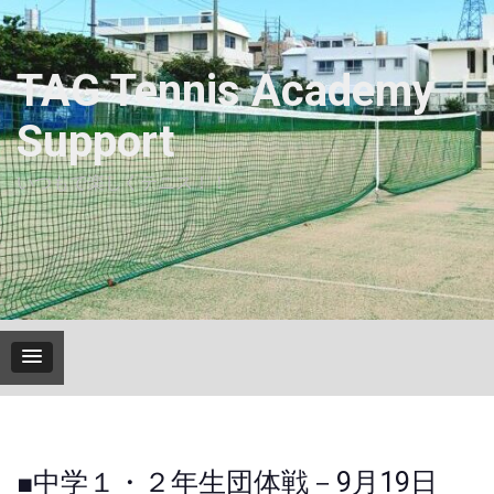
Skip
to
content
TAG Tennis Academy
Support
いつもで楽しくテニス！！
■中学１・２年生団体戦－9月19日