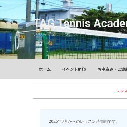
Skip
to
content
TAG Tennis Acade
いつもで楽しくテニス！！
ホーム
イベントInfo
お申込み・ご連
－レッ
2026年7月からのレッスン時間割です。