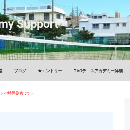
my Support
絡
ブログ
★エントリー
TAGテニスアカデミー詳細
スンの時間割表です－