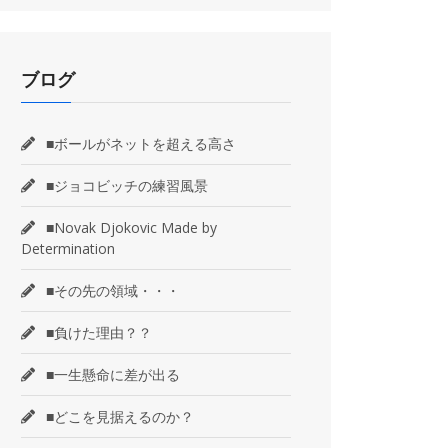
ブログ
■ボールがネットを超える高さ
■ジョコビッチの練習風景
■Novak Djokovic Made by
Determination
■その先の領域・・・
■負けた理由？？
■一生懸命に差が出る
■どこを見据えるのか？