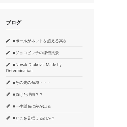
ブログ
■ボールがネットを超える高さ
■ジョコビッチの練習風景
■Novak Djokovic Made by
Determination
■その先の領域・・・
■負けた理由？？
■一生懸命に差が出る
■どこを見据えるのか？