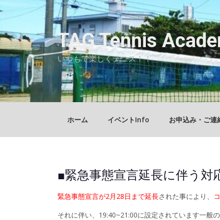
Skip
to
content
TAG Tennis Acade
いつもで楽しくテニス！！
ホーム
イベントInfo
お申込み・ご連
■緊急事態宣言延長に伴う対
緊急事態宣言が2月28日まで延長
された事により、
それに伴い、19:40~21:00に設定されています