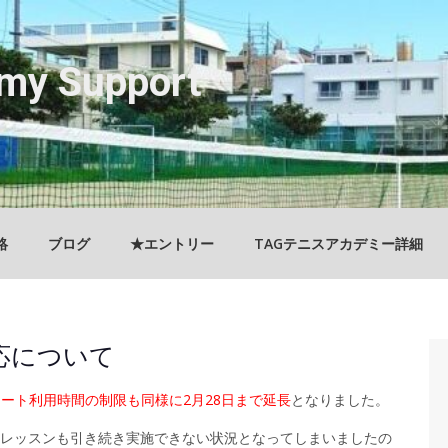
my Support
絡
ブログ
★エントリー
TAGテニスアカデミー詳細
応について
コート利用時間の制限も同様に2月28日まで延長
となりました。
一般のレッスンも引き続き実施できない状況となってしまいましたの